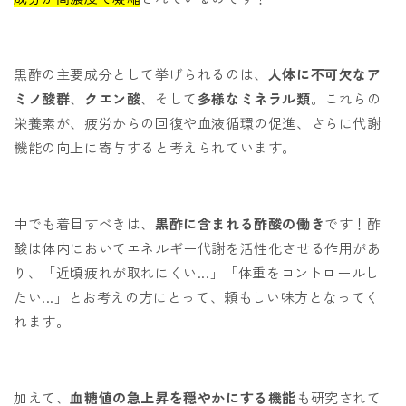
黒酢の主要成分として挙げられるのは、
人体に不可欠なア
ミノ酸群
、
クエン酸
、そして
多様なミネラル類
。これらの
栄養素が、疲労からの回復や血液循環の促進、さらに代謝
機能の向上に寄与すると考えられています。
中でも着目すべきは、
黒酢に含まれる酢酸の働き
です！酢
酸は体内においてエネルギー代謝を活性化させる作用があ
り、「近頃疲れが取れにくい...」「体重をコントロールし
たい...」とお考えの方にとって、頼もしい味方となってく
れます。
加えて、
血糖値の急上昇を穏やかにする機能
も研究されて