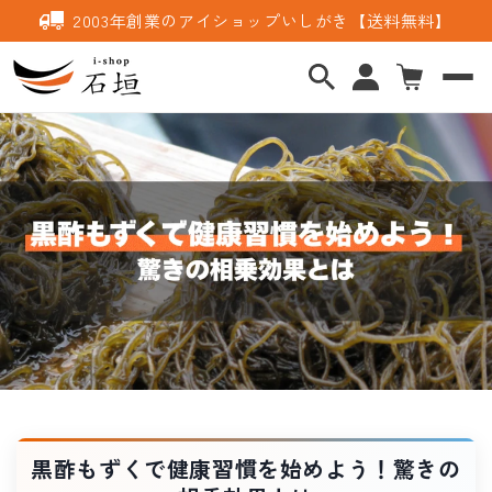
コンテ
2003年創業のアイショップいしがき【送料無料】
ンツに
ロ
進む
カ
グ
ー
イ
ト
ン
黒酢もずくで健康習慣を始めよう！驚きの