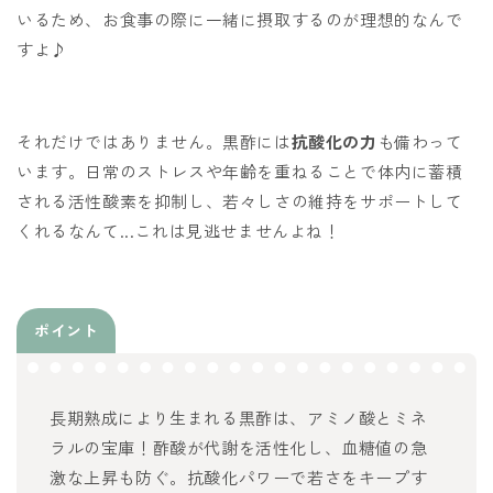
いるため、お食事の際に一緒に摂取するのが理想的なんで
すよ♪
それだけではありません。黒酢には
抗酸化の力
も備わって
います。日常のストレスや年齢を重ねることで体内に蓄積
される活性酸素を抑制し、若々しさの維持をサポートして
くれるなんて...これは見逃せませんよね！
ポイント
長期熟成により生まれる黒酢は、アミノ酸とミネ
ラルの宝庫！酢酸が代謝を活性化し、血糖値の急
激な上昇も防ぐ。抗酸化パワーで若さをキープす