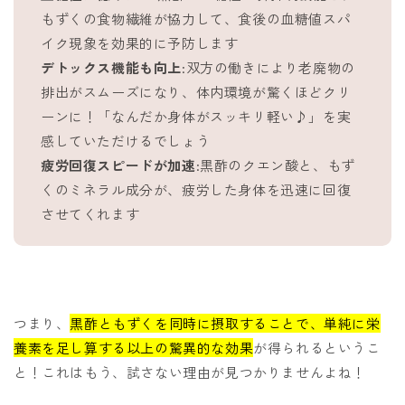
もずくの食物繊維が協力して、食後の血糖値スパ
イク現象を効果的に予防します
デトックス機能も向上
:双方の働きにより老廃物の
排出がスムーズになり、体内環境が驚くほどクリ
ーンに！「なんだか身体がスッキリ軽い♪」を実
感していただけるでしょう
疲労回復スピードが加速
:黒酢のクエン酸と、もず
くのミネラル成分が、疲労した身体を迅速に回復
させてくれます
つまり、
黒酢ともずくを同時に摂取することで、単純に栄
養素を足し算する以上の驚異的な効果
が得られるというこ
と！これはもう、試さない理由が見つかりませんよね！