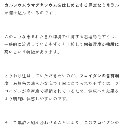
カルシウムやマグネシウムをはじめとする豊富なミネラル
が溶け込んでいるのです！
このような恵まれた自然環境で生育する石垣島もずくは、
一般的に流通しているもずくと比較して
栄養濃度が格段に
高い
という特徴があります。
とりわけ注目していただきたいのが、
フコイダンの含有濃
度
！石垣島の清らかな海で丁寧に育てられたもずくは、フ
コイダンが高密度で凝縮されているため、健康への効果を
より明確に体感しやすいのです。
そして黒酢と組み合わせることにより、このフコイダンの